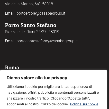
Via della Marina, 6/8, 58018
Email:
portoercole@casabagroup.it
Porto Santo Stefano
Piazzale dei Rioni 25/27. 58019
Email:
portosantostefano@casabagroup.it
Roma
Via Properzio, 4, 00193
Diamo valore alla tua privacy
Email:
roma@casabagroup.it
Utilizziamo i cookie per migliorare la tua esperienza di
navigazione, offrirti pubblicità o contenuti personalizzati e
Grosseto
analizzare il nostro traffico. Cliccando “Accetta tutti”,
Corso Giosuè Carducci, 90, 58100
acconsenti al nostro utilizzo dei cookie.
Politica sui cookie