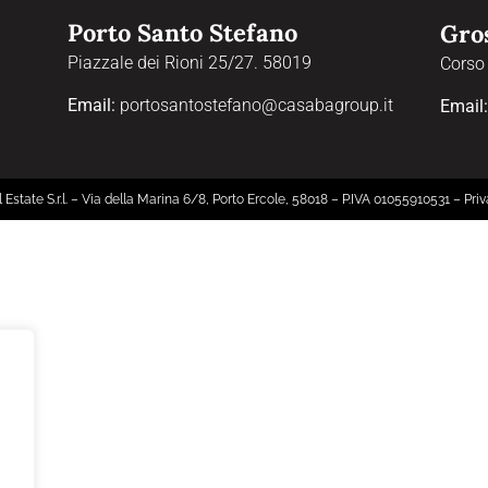
Porto Santo Stefano
Gro
Piazzale dei Rioni 25/27. 58019
Corso
Email:
portosantostefano@casabagroup.it
Email
 Estate S.r.l. – Via della Marina 6/8, Porto Ercole, 58018 – P.IVA 01055910531 –
Priv