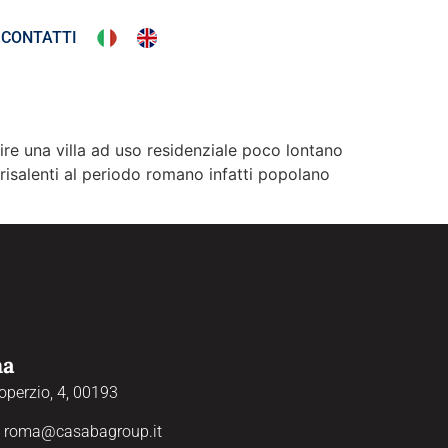
CONTATTI
uire una villa ad uso residenziale poco lontano
 risalenti al periodo romano infatti popolano
ma
operzio, 4, 00193
:
roma@casabagroup.it