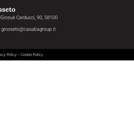
sseto
 Giosuè Carducci, 90, 58100
:
grosseto@casabagroup.it
acy Policy
–
Cookie Policy