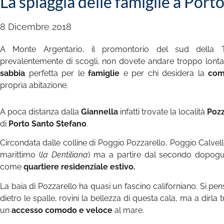
La spiaggia delle famiglie a Port
8 Dicembre 2018
A Monte Argentario, il promontorio del sud della T
prevalentemente di scogli, non dovete andare troppo lont
sabbia
perfetta per le
famiglie
e per chi desidera la
com
propria abitazione.
A poca distanza dalla
Giannella
infatti trovate la località
Pozz
di
Porto Santo Stefano
.
Circondata dalle colline di Poggio Pozzarello, Poggio Calve
marittimo (
la Dentiliana
) ma a partire dal secondo dopoguer
come
quartiere residenziale estivo.
La baia di Pozzarello ha quasi un fascino californiano.
Si pen
dietro le spalle, rovini la bellezza di questa cala, ma a dirla 
un
accesso comodo e veloce
al mare.