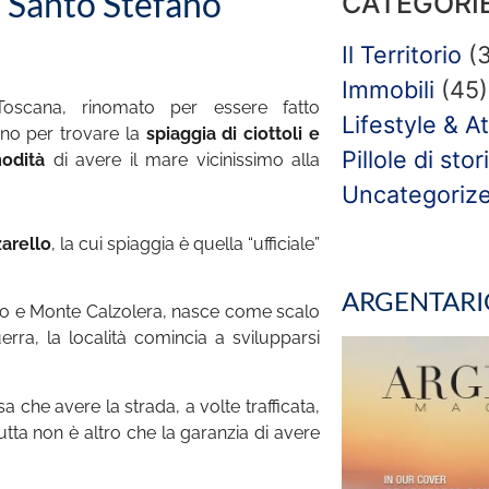
o Santo Stefano
CATEGORI
Il Territorio
(3
Immobili
(45)
oscana, rinomato per essere fatto
Lifestyle & At
ano per trovare la
spiaggia di ciottoli e
Pillole di stor
odità
di avere il mare vicinissimo alla
Uncategoriz
arello
, la cui spiaggia è quella “ufficiale”
ARGENTARI
llo e Monte Calzolera, nasce come scalo
ra, la località comincia a svilupparsi
sa che avere la strada, a volte trafficata,
tutta non è altro che la garanzia di avere