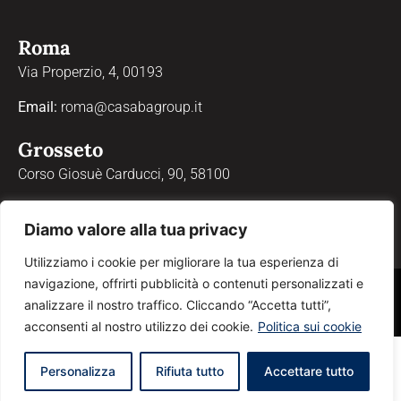
Roma
Via Properzio, 4, 00193
Email:
roma@casabagroup.it
Grosseto
Corso Giosuè Carducci, 90, 58100
Email:
grosseto@casabagroup.it
Diamo valore alla tua privacy
Utilizziamo i cookie per migliorare la tua esperienza di
navigazione, offrirti pubblicità o contenuti personalizzati e
® Sabatini & Sabatini Real Estate S.r.l. – Via della Marina 6/8, Porto Ercole,
analizzare il nostro traffico. Cliccando “Accetta tutti”,
58018 – P.IVA 01055910531 –
Privacy Policy
–
Cookie Policy
acconsenti al nostro utilizzo dei cookie.
Politica sui cookie
Personalizza
Rifiuta tutto
Accettare tutto