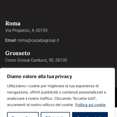
Roma
Via Properzio, 4, 00193
Email:
roma@casabagroup.it
Grosseto
Corso Giosuè Carducci, 90, 58100
Email:
grosseto@casabagroup.it
Diamo valore alla tua privacy
Utilizziamo i cookie per migliorare la tua esperienza di
navigazione, offrirti pubblicità o contenuti personalizzati e
® Sabatini & Sabatini Real Estate S.r.l. – Via della Marina 6/8, Porto Ercole,
analizzare il nostro traffico. Cliccando “Accetta tutti”,
58018 – P.IVA 01055910531 –
Privacy Policy
–
Cookie Policy
acconsenti al nostro utilizzo dei cookie.
Politica sui cookie