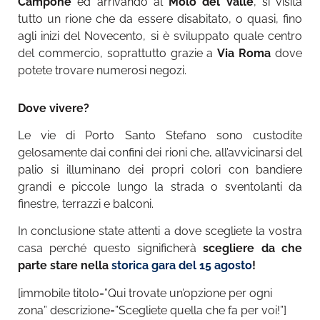
Campone
ed arrivando al
Molo del Valle
, si visita
tutto un rione che da essere disabitato, o quasi, fino
agli inizi del Novecento, si è sviluppato quale centro
del commercio, soprattutto grazie a
Via Roma
dove
potete trovare numerosi negozi.
Dove vivere?
Le vie di Porto Santo Stefano sono custodite
gelosamente dai confini dei rioni che, all’avvicinarsi del
palio si illuminano dei propri colori con bandiere
grandi e piccole lungo la strada o sventolanti da
finestre, terrazzi e balconi.
In conclusione state attenti a dove scegliete la vostra
casa perché questo significherà
scegliere da che
parte stare nella
storica gara del 15 agosto
!
[immobile titolo=”Qui trovate un’opzione per ogni
zona” descrizione=”Scegliete quella che fa per voi!”]