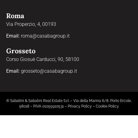
Roma
Via Properzio, 4, 00193
Email:
roma@casabagroup.it
Grosseto
Corso Giosuè Carducci, 90, 58100
Email:
grosseto@casabagroup.it
® Sabatini & Sabatini Real Estate S.r.l. – Via della Marina 6/8, Porto Ercole,
58018 – P.IVA 01055910531 –
Privacy Policy
–
Cookie Policy